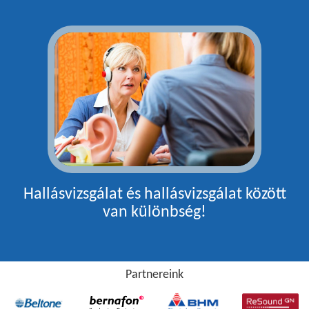
Hallásvizsgálat és hallásvizsgálat között
van különbség!
Partnereink